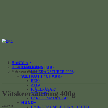
Hem
HANDLA
HUNDAPOTEK
𝗟𝗘𝗩𝗘𝗥𝗔𝗡𝗦𝗧𝗨𝗥
Vätskeersättning 400g
LEVERANSTURER 2026
𝗩𝗜𝗟𝗧𝗞𝗢̈𝗧𝗧 / 𝗖𝗛𝗔𝗥𝗞
REN
ÄLG
FJÄLLPÅSAR
Vätskeersättning 400g
TORKAT
FÄRDIG MATKASSE
𝗛𝗨𝗡𝗗
229.00
kr
HYR- DRAGSELE, LINA, BÄLTE