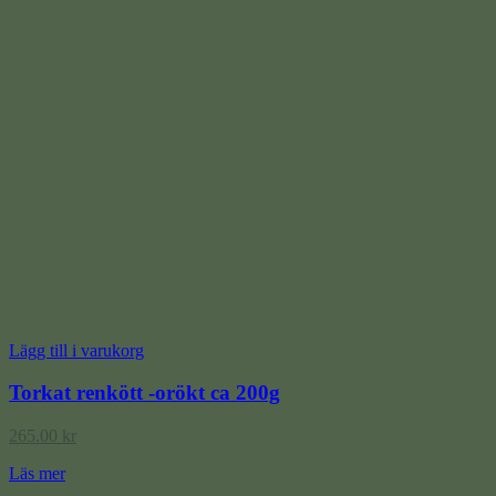
Lägg till i varukorg
Torkat renkött -orökt ca 200g
265.00
kr
Läs mer