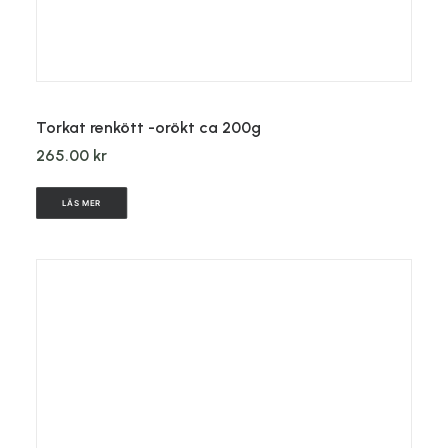
LÄGG TILL I VARUKORG
Torkat renkött -orökt ca 200g
265.00
kr
LÄS MER