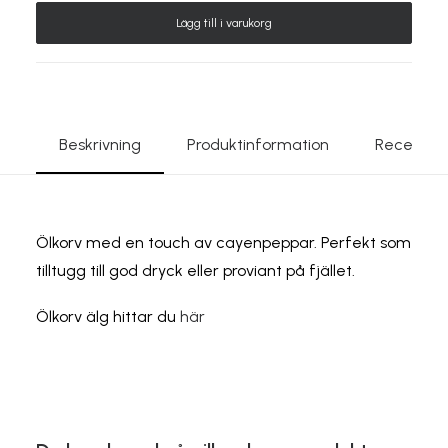
Älg
Lägg till i varukorg
ca
30g
mängd
Beskrivning
Produktinformation
Recensio
Ölkorv med en touch av cayenpeppar. Perfekt som
tilltugg till god dryck eller proviant på fjället.
Ölkorv älg hittar du
här