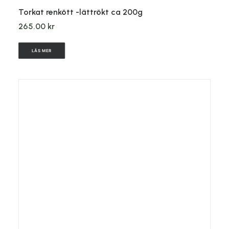
Torkat renkött -lättrökt ca 200g
265.00
kr
LÄS MER