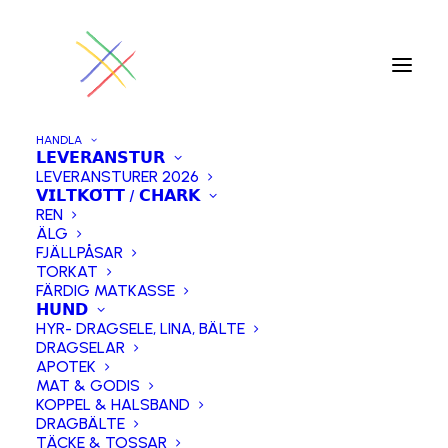
HANDLA
𝗟𝗘𝗩𝗘𝗥𝗔𝗡𝗦𝗧𝗨𝗥
LEVERANSTURER 2026
Hem
𝗥𝗘𝗡𝗞Ö𝗧𝗧
Ölkorv – Älg ca 30g
𝗩𝗜𝗟𝗧𝗞𝗢̈𝗧𝗧 / 𝗖𝗛𝗔𝗥𝗞
REN
ÄLG
FJÄLLPÅSAR
TORKAT
FÄRDIG MATKASSE
𝗛𝗨𝗡𝗗
HYR- DRAGSELE, LINA, BÄLTE
DRAGSELAR
APOTEK
MAT & GODIS
KOPPEL & HALSBAND
DRAGBÄLTE
TÄCKE & TOSSAR