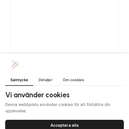
LÄGG TILL I VARUKORG
Renskav 500g
200.00
kr
Samtycke
Detaljer
Om cookies
LÄS MER
Vi använder cookies
Denna webbplats använder cookies för att förbättra din
upplevelse.
© 2026 Jillie. All rights reserved
Acceptera alla