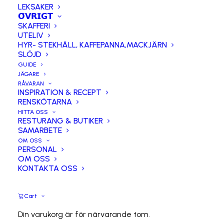
LEKSAKER
𝗢̈𝗩𝗥𝗜𝗚𝗧
SKAFFERI
UTELIV
HYR- STEKHÄLL, KAFFEPANNA,MACKJÄRN
SLÖJD
GUIDE
JÄGARE
Ölkorv – Älg ca 30g
RÅVARAN
INSPIRATION & RECEPT
RENSKÖTARNA
20.00
kr
HITTA OSS
RESTURANG & BUTIKER
ca 24g
SAMARBETE
OM OSS
PERSONAL
Artikelnummer:
654
OM OSS
Kategorier:
𝗥𝗘𝗡𝗞Ö𝗧𝗧
,
Torkat & Rökt
KONTAKTA OSS
Cart
Ölkorv
–
Din varukorg är för närvarande tom.