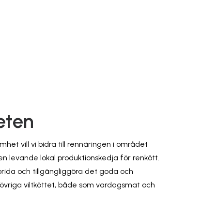
eten
et vill vi bidra till rennäringen i området
en levande lokal produktionskedja för renkött.
 sprida och tillgängliggöra det goda och
 övriga viltköttet, både som vardagsmat och