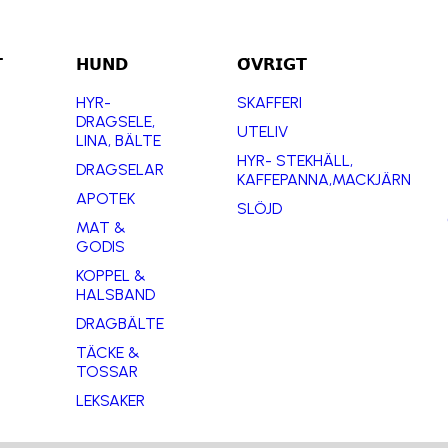

𝗛𝗨𝗡𝗗
𝗢̈𝗩𝗥𝗜𝗚𝗧
HYR-
SKAFFERI
DRAGSELE,
UTELIV
LINA, BÄLTE
HYR- STEKHÄLL,
DRAGSELAR
KAFFEPANNA,MACKJÄRN
APOTEK
SLÖJD
MAT &
GODIS
KOPPEL &
HALSBAND
DRAGBÄLTE
TÄCKE &
TOSSAR
LEKSAKER