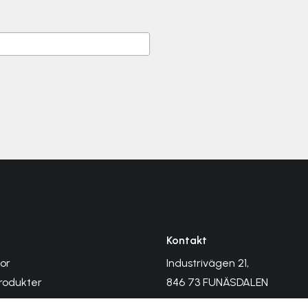
Kontakt
kor
Industrivägen 21,
rodukter
846 73 FUNÄSDALEN
s tips