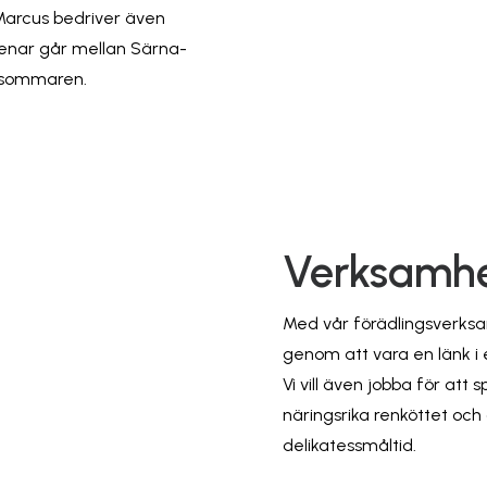
 Marcus bedriver även
 renar går mellan Särna-
m sommaren.
Verksamh
Med vår förädlingsverksamh
genom att vara en länk i 
Vi vill även jobba för att
näringsrika renköttet och
delikatessmåltid.