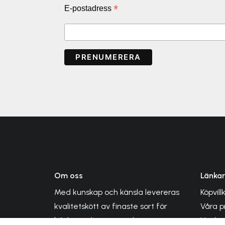
*
E-postadress
Om oss
Länkar
Med kunskap och känsla levereras
Köpvill
kvalitetskött av finaste sort för
Våra p
både vardagsmat och
Veckan