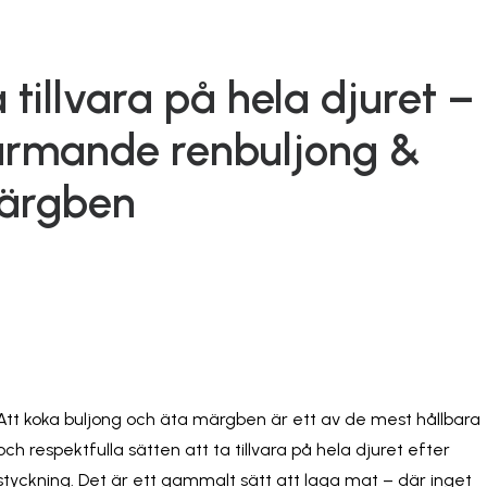
 tillvara på hela djuret –
ärmande renbuljong &
ärgben
Att koka buljong och äta märgben är ett av de mest hållbara
och respektfulla sätten att ta tillvara på hela djuret efter
styckning. Det är ett gammalt sätt att laga mat – där inget