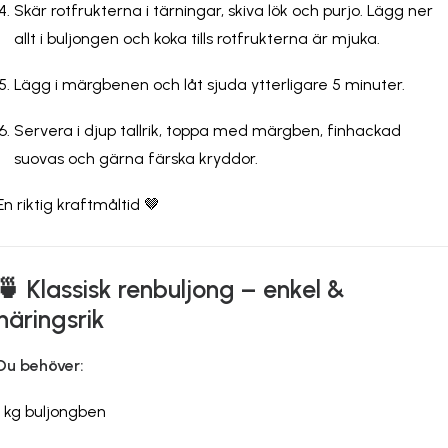
Skär rotfrukterna i tärningar, skiva lök och purjo. Lägg ner
allt i buljongen och koka tills rotfrukterna är mjuka.
Lägg i märgbenen och låt sjuda ytterligare 5 minuter.
Servera i djup tallrik, toppa med märgben, finhackad
suovas och gärna färska kryddor.
En riktig kraftmåltid 🤎
🍵 Klassisk renbuljong – enkel &
näringsrik
Du behöver:
1 kg buljongben