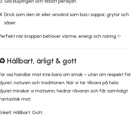
Sila buljongen och tillsätt persiljan.
Drick som den är eller använd som bas i soppor, grytor och
såser.
Perfekt när kroppen behöver värme, energi och näring ✨
♻️ Hållbart, ärligt & gott
För oss handlar mat inte bara om smak – utan om respekt för
djuret, naturen och traditionen. När vi tar tillvara på hela
djuret minskar vi matsvinn, hedrar råvaran och får samtidigt
fantastisk mat.
Enkelt. Hållbart. Gott.