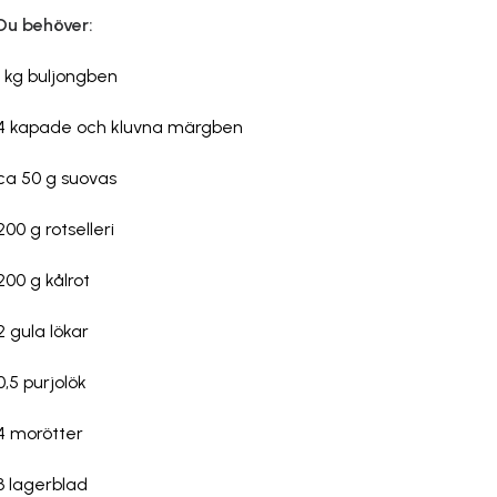
Du behöver:
1 kg buljongben
4 kapade och kluvna märgben
ca 50 g suovas
200 g rotselleri
200 g kålrot
2 gula lökar
0,5 purjolök
4 morötter
3 lagerblad