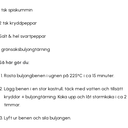
1 tsk spiskummin
2 tsk kryddpeppar
Salt & hel svartpeppar
1 grönsaksbuljongtärning
Så här gör du:
Rosta buljongbenen i ugnen på 225°C i ca 15 minuter.
Lägg benen i en stor kastrull, täck med vatten och tillsätt
kryddor + buljongtärning. Koka upp och låt stormkoka i ca 2
timmar.
Lyft ur benen och sila buljongen.