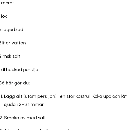
1 morot
1 lök
5 lagerblad
3 liter vatten
2 msk salt
1 dl hackad persilja
Så här gör du:
Lägg allt (utom persiljan) i en stor kastrull. Koka upp och låt
sjuda i 2–3 timmar.
Smaka av med salt.