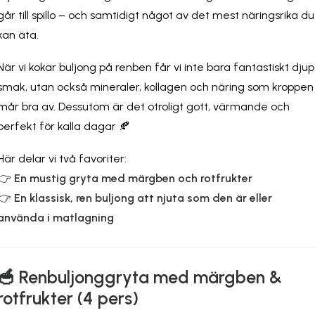
går till spillo – och samtidigt något av det mest näringsrika du
kan äta.
När vi kokar buljong på renben får vi inte bara fantastiskt djup
smak, utan också mineraler, kollagen och näring som kroppen
mår bra av. Dessutom är det otroligt gott, värmande och
perfekt för kalla dagar 🍂
Här delar vi två favoriter:
👉
En mustig gryta med märgben och rotfrukter
👉
En klassisk, ren buljong att njuta som den är eller
använda i matlagning
🥣 Renbuljonggryta med märgben &
rotfrukter (4 pers)