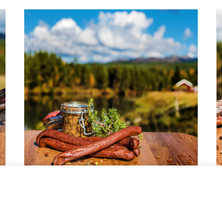
LÄGG TILL I VARUKORG
Ölkorv – Älg ca 30g
T
20.00
kr
2