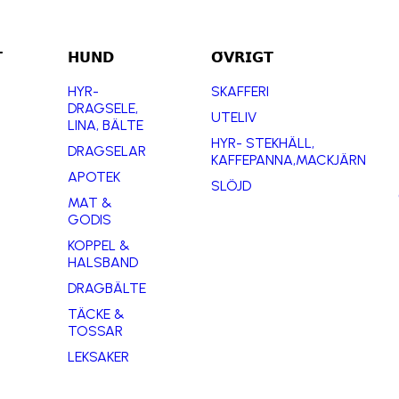

𝗛𝗨𝗡𝗗
𝗢̈𝗩𝗥𝗜𝗚𝗧
HYR-
SKAFFERI
DRAGSELE,
UTELIV
LINA, BÄLTE
HYR- STEKHÄLL,
DRAGSELAR
KAFFEPANNA,MACKJÄRN
APOTEK
SLÖJD
MAT &
GODIS
KOPPEL &
HALSBAND
DRAGBÄLTE
TÄCKE &
TOSSAR
LEKSAKER