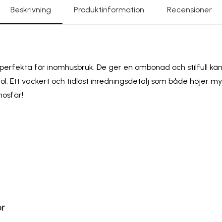
Beskrivning
Produktinformation
Recensioner
perfekta för inomhusbruk. De ger en ombonad och stilfull käns
tol. Ett vackert och tidlöst inredningsdetalj som både höjer m
mosfär!
er