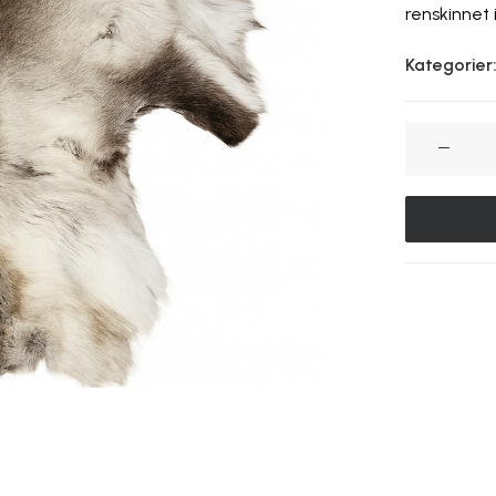
renskinnet 
Kategorier
Renskinn-
Inomhusbr
mängd