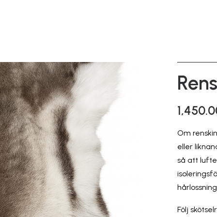
Rens
1,450.
Om renskinn
eller likna
så att luft
isolerings
hårlossning
Följ skötse