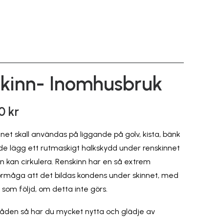
kinn- Inomhusbruk
00
kr
et skall användas på liggande på golv, kista, bänk
nde lägg ett rutmaskigt halkskydd under renskinnet
en kan cirkulera. Renskinn har en så extrem
förmåga att det bildas kondens under skinnet, med
 som följd, om detta inte görs.
lråden så har du mycket nytta och glädje av