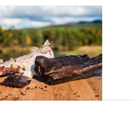
LÄGG TILL I VARUKORG
orkat renkött -orökt ca 200g
65.00
kr