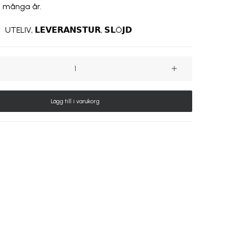
i många år.
:
UTELIV
,
𝗟𝗘𝗩𝗘𝗥𝗔𝗡𝗦𝗧𝗨𝗥
,
𝗦𝗟Ö𝗝𝗗
uk
Lägg till i varukorg