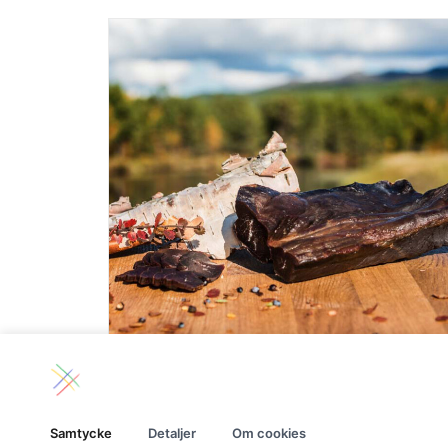
LÄGG TILL I VARUKORG
Torkat renkött -lättrökt ca 200g
Samtycke
Detaljer
Om cookies
265.00
kr