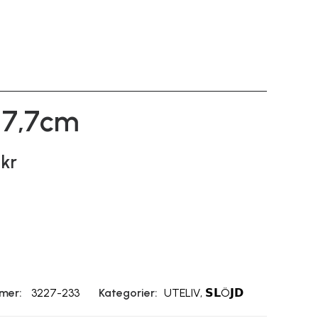
 7,7cm
0
kr
mer:
3227-233
Kategorier:
UTELIV
,
𝗦𝗟Ö𝗝𝗗