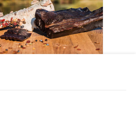
LÄGG TILL I VARUKORG
orkat renkött -orökt ca 200g
65.00
kr
LÄS MER