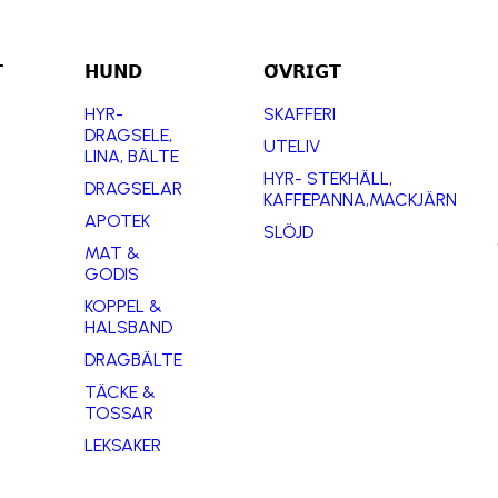

𝗛𝗨𝗡𝗗
𝗢̈𝗩𝗥𝗜𝗚𝗧
HYR-
SKAFFERI
DRAGSELE,
UTELIV
LINA, BÄLTE
HYR- STEKHÄLL,
DRAGSELAR
KAFFEPANNA,MACKJÄRN
APOTEK
SLÖJD
MAT &
GODIS
KOPPEL &
HALSBAND
DRAGBÄLTE
TÄCKE &
TOSSAR
LEKSAKER