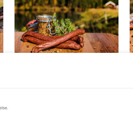
LÄGG TILL I VARUKORG
Ölkorv – Älg ca 30g
T
20.00
kr
2
LÄS MER
else.