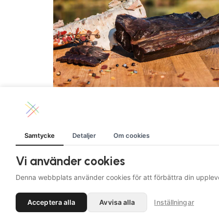
LÄGG TILL I VARUKORG
Torkat renkött -lättrökt ca 200g
Samtycke
Detaljer
Om cookies
265.00
kr
Vi använder cookies
LÄS MER
Denna webbplats använder cookies för att förbättra din upplev
Acceptera alla
Avvisa alla
Inställningar
© 2026 Jillie. All rights reserved