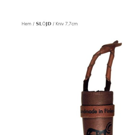
Hem
𝗦𝗟Ö𝗝𝗗
Kniv 7,7cm