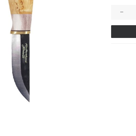
Kniv
7,7cm
mängd