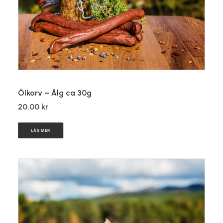
LÄGG TILL I VARUKORG
Ölkorv – Älg ca 30g
20.00
kr
LÄS MER