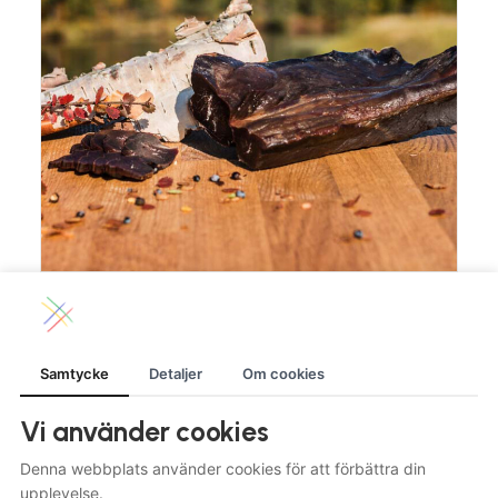
LÄGG TILL I VARUKORG
Torkat renkött -orökt ca 200g
265.00
kr
Samtycke
Detaljer
Om cookies
LÄS MER
Vi använder cookies
Denna webbplats använder cookies för att förbättra din
upplevelse.