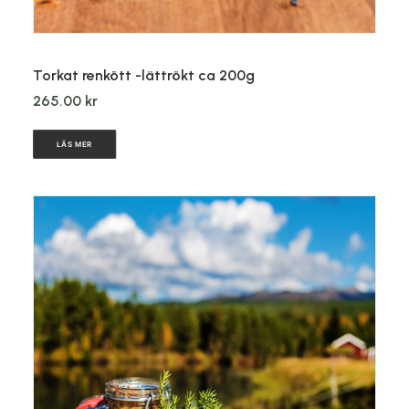
LÄGG TILL I VARUKORG
Torkat renkött -lättrökt ca 200g
265.00
kr
LÄS MER