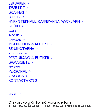
LEKSAKER
𝗢̈𝗩𝗥𝗜𝗚𝗧
SKAFFERI
UTELIV
HYR- STEKHÄLL, KAFFEPANNA,MACKJÄRN
SLÖJD
GUIDE
JÄGARE
RÅVARAN
INSPIRATION & RECEPT
RENSKÖTARNA
HITTA OSS
RESTURANG & BUTIKER
SAMARBETE
OM OSS
PERSONAL
OM OSS
KONTAKTA OSS
Cart
Din varukorg är för närvarande tom.
Hundgodis- torkad rensvans