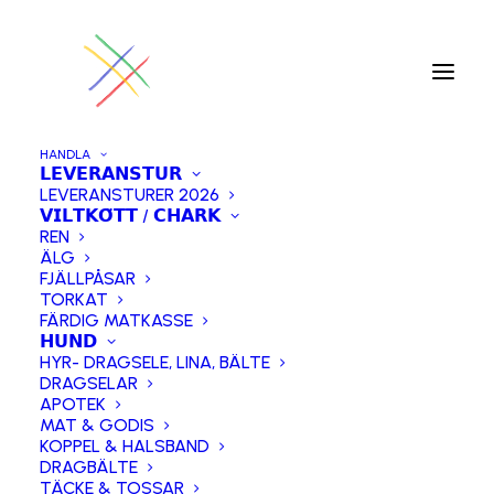
HANDLA
𝗟𝗘𝗩𝗘𝗥𝗔𝗡𝗦𝗧𝗨𝗥
LEVERANSTURER 2026
Hem
HUNDMAT & GODIS
𝗩𝗜𝗟𝗧𝗞𝗢̈𝗧𝗧 / 𝗖𝗛𝗔𝗥𝗞
Hundgodis- torkad rensvans
REN
ÄLG
FJÄLLPÅSAR
TORKAT
FÄRDIG MATKASSE
𝗛𝗨𝗡𝗗
HYR- DRAGSELE, LINA, BÄLTE
DRAGSELAR
APOTEK
MAT & GODIS
KOPPEL & HALSBAND
DRAGBÄLTE
TÄCKE & TOSSAR