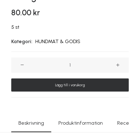
80.00
kr
5 st
Kategori:
HUNDMAT & GODIS
Hundgodis-
torkad
rensvans
Lägg till i varukorg
mängd
Beskrivning
Produktinformation
Recensio