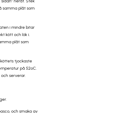
sidan” neråt. Stek
 på samma plåt som
ten i mindre bitar
 kött och lök i.
samma plåt som
 köttets tjockaste
ertemperatur på 52
o
C.
p och serverar.
ger.
asco, och smaka av