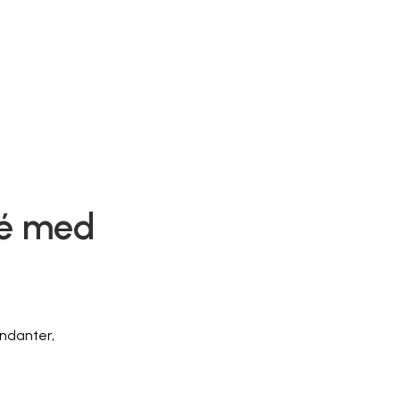
té med
ndanter,