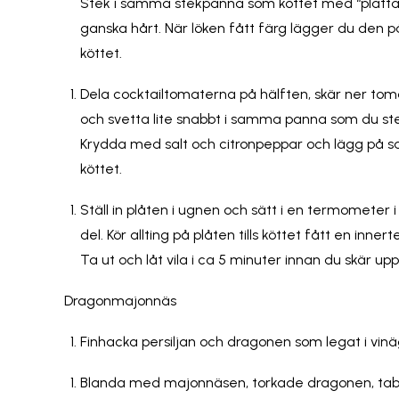
Stek i samma stekpanna som köttet med “platta 
ganska hårt. När löken fått färg lägger du den
köttet.
Dela cocktailtomaterna på hälften, skär ner toma
och svetta lite snabbt i samma panna som du stekt
Krydda med salt och citronpeppar och lägg på 
köttet.
Ställ in plåten i ugnen och sätt i en termometer i
del. Kör allting på plåten tills köttet fått en inn
Ta ut och låt vila i ca 5 minuter innan du skär up
Dragonmajonnäs
Finhacka persiljan och dragonen som legat i vinä
Blanda med majonnäsen, torkade dragonen, tab