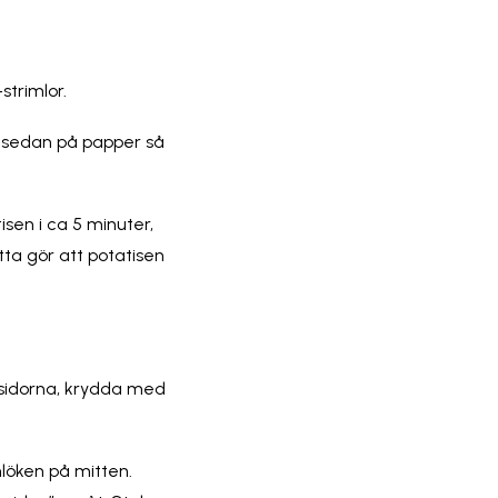
strimlor.
g sedan på papper så
tisen i ca 5 minuter,
etta gör att potatisen
 sidorna, krydda med
nlöken på mitten.