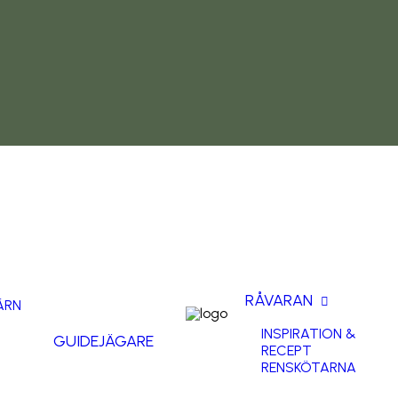
RÅVARAN
ÄRN
INSPIRATION &
GUIDE
JÄGARE
RECEPT
RENSKÖTARNA