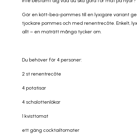
Inte bestämt dig vad du ska göra för mat på nyår?
Gör en kött-bea-pommes till en lyxigare variant ge
tjockare pommes och med renentrecôte. Enkelt, lyx
allt – en maträtt många tycker om.
Du behöver för 4 personer:
2 st renentrecôte
4 potatisar
4 schalottenlökar
1 kvisttomat
ett gäng cocktailtomater