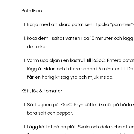
Potatisen
Börja med att skära potatisen i tjocka ”pommes”-
Koka dem i saltat vatten i ca 10 minuter och läg
de torkar.
Värm upp oljan i en kastrull till 165
o
C. Fritera pota
lägg åt sidan och fritera sedan i 5 minuter till. D
får en härlig krispig yta och mjuk insida.
Kött, lök & tomater
Sätt ugnen på 75
o
C. Bryn köttet i smör på båda
bara salt och peppar.
Lägg köttet på en plåt. Skala och dela schalotte