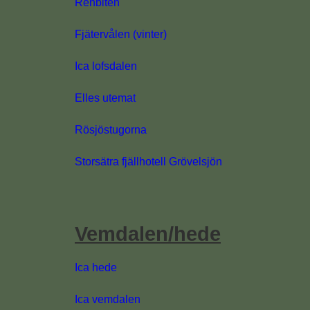
Renbiten
Fjätervålen (vinter)
Ica lofsdalen
Elles utemat
Rösjöstugorna
Storsätra fjällhotell Grövelsjön
Vemdalen/hede
Ica hede
Ica vemdalen