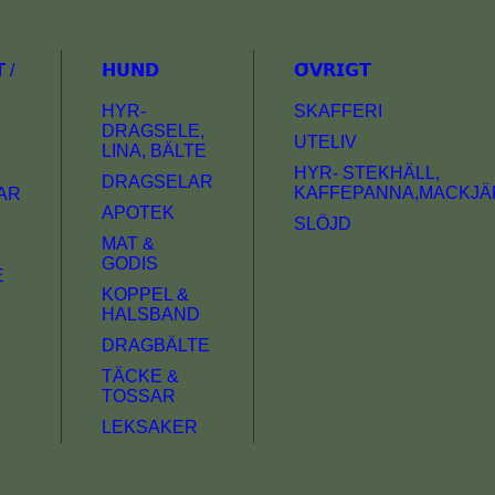
 /
𝗛𝗨𝗡𝗗
𝗢̈𝗩𝗥𝗜𝗚𝗧
HYR-
SKAFFERI
DRAGSELE,
UTELIV
LINA, BÄLTE
HYR- STEKHÄLL,
DRAGSELAR
KAFFEPANNA,MACKJÄ
AR
APOTEK
SLÖJD
MAT &
GODIS
E
KOPPEL &
HALSBAND
DRAGBÄLTE
TÄCKE &
TOSSAR
LEKSAKER