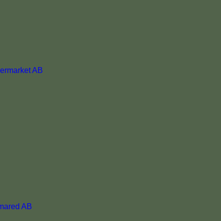
permarket AB
immared AB